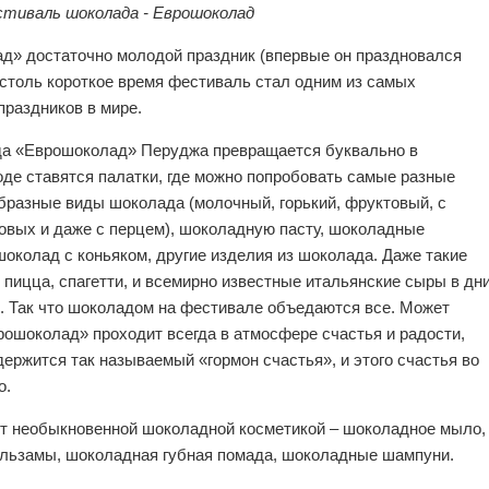
тиваль шоколада - Еврошоколад
» достаточно молодой праздник (впервые он праздновался
а столь короткое время фестиваль стал одним из самых
раздников в мире.
да «Еврошоколад» Перуджа превращается буквально в
де ставятся палатки, где можно попробовать самые разные
бразные виды шоколада (молочный, горький, фруктовый, с
совых и даже с перцем), шоколадную пасту, шоколадные
околад с коньяком, другие изделия из шоколада. Даже такие
 пицца, спагетти, и всемирно известные итальянские сыры в дн
 Так что шоколадом на фестивале объедаются все. Может
ошоколад» проходит всегда в атмосфере счастья и радости,
держится так называемый «гормон счастья», и этого счастья во
о.
т необыкновенной шоколадной косметикой – шоколадное мыло,
льзамы, шоколадная губная помада, шоколадные шампуни.