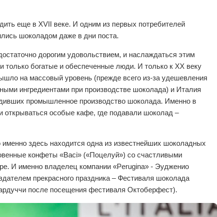
ить еще в XVII веке. И одним из первых потребителей
ились шоколадом даже в дни поста.
достаточно дорогим удовольствием, и наслаждаться этим
 только богатые и обеспеченные люди. И только к ХХ веку
ышло на массовый уровень (прежде всего из-за удешевления
вными ингредиентами при производстве шоколада) и Италия
адивших промышленное производство шоколада. Именно в
и открываться особые кафе, где подавали шоколад –
о именно здесь находится одна из известнейших шоколадных
новенные конфеты «Baci» («Поцелуй») со счастливыми
ре. И именно владелец компании «Perugina» - Эудженио
здателем прекрасного праздника – Фестиваля шоколада
ардуччи после посещения фестиваля Октоберфест).