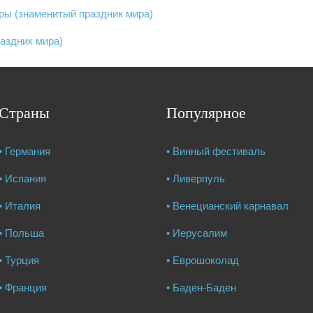
ы (знаменитый праздник мира)
аздник мира)
Страны
Популярное
• Германия
• Винный фестиваль
• Испания
• Ливерпуль
• Италия
• Венецианский карнавал
• Польша
• Иерусалим
• Турция
• Еврошоколад
• Франция
• Баден-Баден