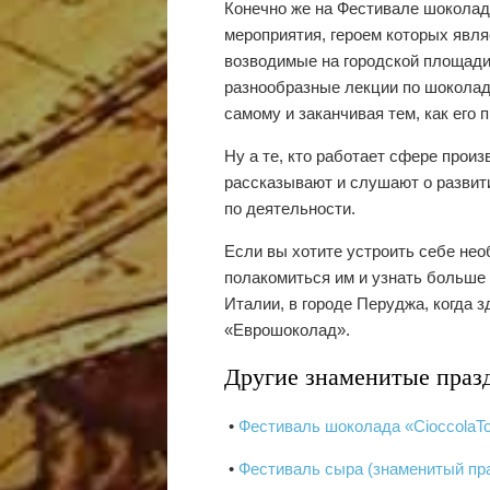
Конечно же на Фестивале шоколад
мероприятия, героем которых явля
возводимые на городской площади
разнообразные лекции по шоколадн
самому и заканчивая тем, как его 
Ну а те, кто работает сфере прои
рассказывают и слушают о развит
по деятельности.
Если вы хотите устроить себе не
полакомиться им и узнать больше
Италии, в городе Перуджа, когда
«Еврошоколад».
Другие знаменитые праз
•
Фестиваль шоколада «CioccolaTo
•
Фестиваль сыра (знаменитый пр