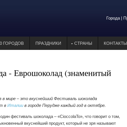
Города | 
00 ГОРОДОВ
ПРАЗДНИКИ
СТРАНЫ
КОНТАКТЫ
да - Еврошоколад (знаменитый
в в мире – это вкуснейший Фестиваль шоколада
ит в
Италии
в городе Перудже каждый год в октябре.
один фестиваль шоколада – «CioccolaTo», что говорит о том,
ыкновенный вкуснейший продукт, который не зря называют