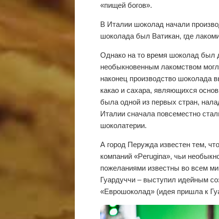
«пищей богов».
В Италии шоколад начали производ
шоколада был Ватикан, где лаком
Однако на то время шоколад был 
необыкновенным лакомством могли
наконец производство шоколада в
какао и сахара, являющихся осно
была одной из первых стран, нал
Италии сначала повсеместно стал
шоколатерии.
А город Перужда известен тем, чт
компаний «Perugina», чьи необык
пожеланиями известны во всем ми
Гуардуччи – выступил идейным со
«Еврошоколад» (идея пришла к Гу