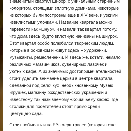
знаменитый квартал Шноор, с уникальным старинным
колоритом, стоящими вплотную домиками, некоторые
из которых были построены еще в XIV веке, и узкими
извилистыми улочками. Название квартала можно
перевести как «шнур», и назвали так квартал потому,
что дома здесь будто вплотную нанизаны на шнурок.
Этот квартал особо полюбился творческим людям,
которые в основном и живут здесь – художники,
музыканты, ремесленники. И здесь же, кстати, немало
различных магазинчиков, сувенирных лавочек и
уютных кафе. А из значимых достопримечательностей
стоит уделить внимание церкви в центре квартала,
сделанной под «елочку», необыкновенному Музею
игрушек, магазину рождественских украшений и
известному так называемому «Кошачьему кафе», где
столики для посетителей стоят прямо среди
цветущего сада.
Стоит побывать и на Бёттхерштрассе (которая тоже