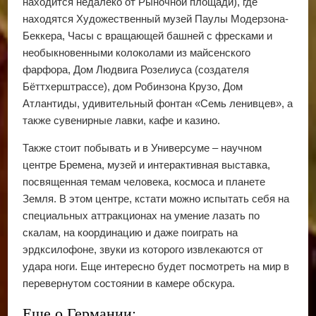
находится недалеко от Рыночной площади), где
находятся Художественный музей Паулы Модерзона-
Беккера, Часы с вращающей башней с фресками и
необыкновенными колоколами из майсенского
фарфора, Дом Людвига Розелиуса (создателя
Бёттхерштрассе), дом Робинзона Крузо, Дом
Атлантиды, удивительный фонтан «Семь ленивцев», а
также сувенирные лавки, кафе и казино.
Также стоит побывать и в Универсуме – научном
центре Бремена, музей и интерактивная выставка,
посвященная темам человека, космоса и планете
Земля. В этом центре, кстати можно испытать себя на
специальных аттракционах на умение лазать по
скалам, на координацию и даже поиграть на
эрдксилофоне, звуки из которого извлекаются от
удара ноги. Еще интересно будет посмотреть на мир в
перевернутом состоянии в камере обскура.
Еще о Германии: